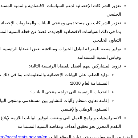
تعزيز الشراكات الإحصائية لدعم السياسات الاقتصادية والتنمية المس
الخليجي
تعزيز الشراكات بين مستخدمي ومنتجي البيانات والمعلومات الإحصائية، ل
التعاون الخليجي
توفير منصة للمعرفة لتبادل الخبرات ومناقشة بعض القضايا الرئيسية ا
وقياس التنمية المستدامة
تزويد المشاركين بفهم أفضل للقضايا الرئيسية التالية:
تزايد الطلب على البيانات الإحصائية والمعلومات، بما في ذلك ت
المستدامة لعام 2030؛
التحديات الرئيسية التي تواجه منتجي البيانات؛
إقامة تعاون منتظم وآليات للتشاور بين مستخدمي ومنتجي البيا
المستوى الوطني والإقليمي
الاستراتيجيات وبرامج العمل التي وضعت لتوفير البيانات اللازمة لإبل
التقدم المحرز نحو تحقيق أهداف ومقاصد التنمية المستدامة
للمزيد من المعلومات، يرجى زيارة الموقع التالي:
tp://gccsf.stats.gov.sa/en/