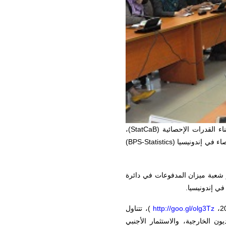
)،
StatCaB
اء في إندونيسيا (
BPS-Statistics
)
ر شعبة ميزان المدفوعات في دائرة
http://goo.gl/olg3Tz
)، تتناول
ون الخارجية، والاستثمار الأجنبي