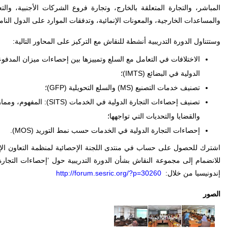
المباشر، والتجارة المتعلقة بالخارج، وتجارة فروع الشركات الأجنبية، وا
والمساعدات الخارجية، والمعونات الإنمائية، وتدفقات الموارد على الدول النامي
وستتناول الدورة التدريبية أنشطة للنقاش مع التركيز على المحاور التالية:
الاختلافات في التعامل مع السلع وتمييزها بين إحصاءات ميزان المدفو
الدولية في البضائع (
IMTS
)؛
تصنيف خدمات التصنيع (
MS
) والسلع التحويلية (
GFP
)؛
تصنيف إحصاءات التجارة الدولية في الخدمات (
SITS
): المفهوم، وممار
والقضايا والتحديات التي تواجهها؛
إحصاءات التجارة الدولية في الخدمات حسب نمط التوريد (
MOS
).
اشترك للحصول على حساب في منتدى اللجنة الإحصائية لمنظمة التعاون الإ
للانضمام إلى مجموعة النقاش بشأن الدورة التدريبية حول ’إحصاءات التجارة
إندونيسيا من خلال
:
http://forum.sesric.org/?p=30260
الصور