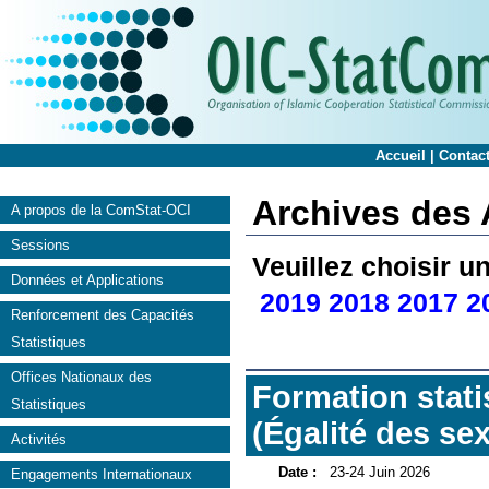
Accueil
|
Contac
Archives des A
A propos de la ComStat-OCI
Sessions
Veuillez choisir 
Données et Applications
2019
2018
2017
2
Renforcement des Capacités
Statistiques
Offices Nationaux des
Formation stati
Statistiques
(Égalité des sex
Activités
Date :
23-24 Juin 2026
Engagements Internationaux