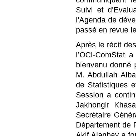
Suivi et d'Evalu
l'Agenda de déve
passé en revue le
Après le récit de
l’OCI-ComStat a
bienvenu donné p
M. Abdullah Alba
de Statistiques e
Session a conti
Jakhongir Khas
Secrétaire Généra
Département de R
Akif Alanbay a f