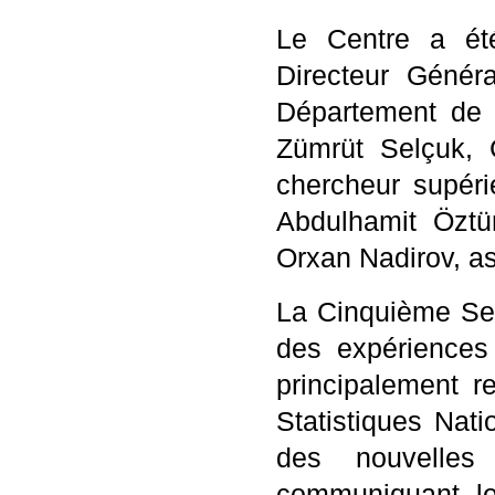
Le Centre a été
Directeur Génér
Département de S
Zümrüt Selçuk, 
chercheur supér
Abdulhamit Özt
Orxan Nadirov, as
La Cinquième Ses
des expériences 
principalement r
Statistiques Na
des nouvelles
communiquant les