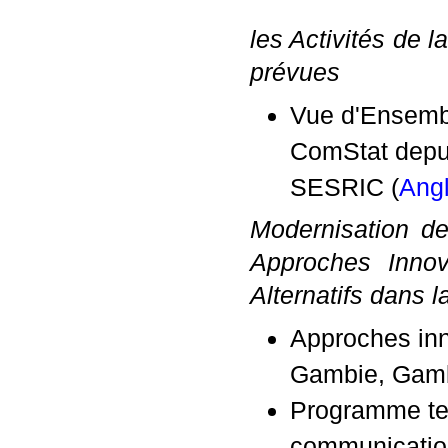
les Activités de 
prévues
Vue d'Ensembl
ComStat depui
SESRIC (
Angl
Modernisation d
Approches Innova
Alternatifs dans 
Approches inn
Gambie, Gamb
Programme tec
communication