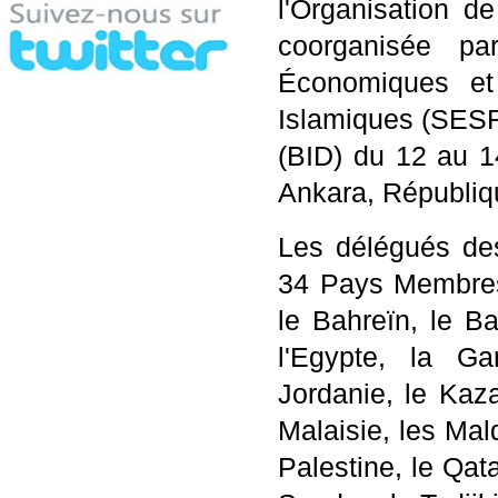
l'Organisation d
coorganisée pa
Économiques et
Islamiques (SESR
(BID) du 12 au 
Ankara, Républiq
Les délégués des
34 Pays Membres 
le Bahreïn, le B
l'Egypte, la Gam
Jordanie, le Kaza
Malaisie, les Mald
Palestine, le Qata