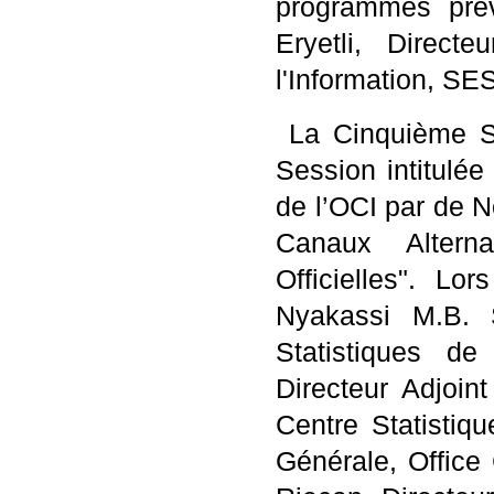
programmes pré
Eryetli, Direct
l'Information, SE
La Cinquième Se
Session intitul
de l’OCI par de N
Canaux Altern
Officielles". L
Nyakassi M.B. S
Statistiques 
Directeur Adjoin
Centre Statistiq
Générale, Office 