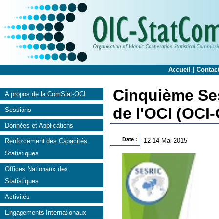
Accueil
|
Contac
Cinquième Ses
A propos de la ComStat-OCI
de l'OCI (OCI
Sessions
Données et Applications
Date :
12-14 Mai 2015
Renforcement des Capacités
Statistiques
Offices Nationaux des
Statistiques
Activités
Engagements Internationaux