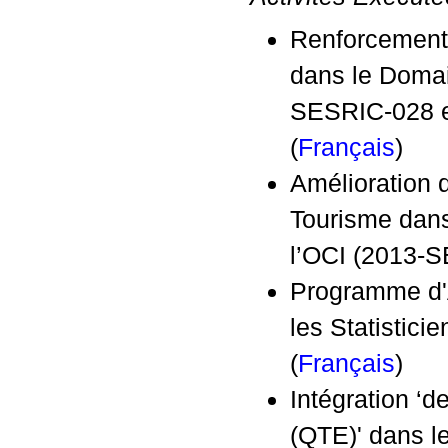
Renforcement
dans le Domai
SESRIC-028 e
(
Français
)
Amélioration 
Tourisme dans
l’OCI (2013-S
Programme d'Ac
les Statistici
(
Français
)
Intégration ‘
(QTE)' dans l