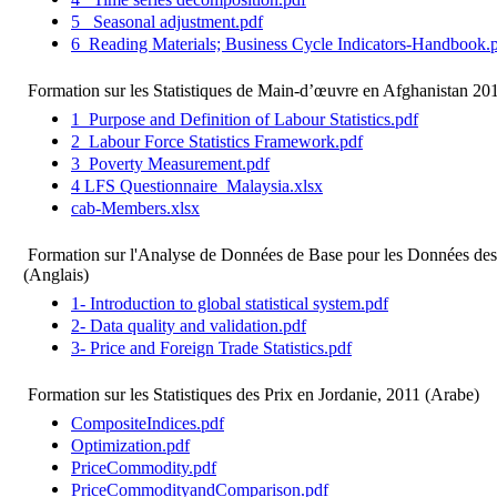
5_ Seasonal adjustment.pdf
6_Reading Materials; Business Cycle Indicators-Handbook.
Formation sur les Statistiques de Main-d’œuvre en Afghanistan 20
1_Purpose and Definition of Labour Statistics.pdf
2_Labour Force Statistics Framework.pdf
3_Poverty Measurement.pdf
4 LFS Questionnaire_Malaysia.xlsx
cab-Members.xlsx
Formation sur l'Analyse de Données de Base pour les Données des
(Anglais)
1- Introduction to global statistical system.pdf
2- Data quality and validation.pdf
3- Price and Foreign Trade Statistics.pdf
Formation sur les Statistiques des Prix en Jordanie, 2011 (Arabe)
CompositeIndices.pdf
Optimization.pdf
PriceCommodity.pdf
PriceCommodityandComparison.pdf