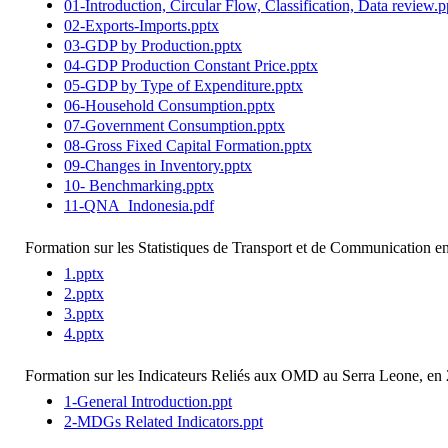
01-Introduction, Circular Flow, Classification, Data review.p
02-Exports-Imports.pptx
03-GDP by Production.pptx
04-GDP Production Constant Price.pptx
05-GDP by Type of Expenditure.pptx
06-Household Consumption.pptx
07-Government Consumption.pptx
08-Gross Fixed Capital Formation.pptx
09-Changes in Inventory.pptx
10- Benchmarking.pptx
11-QNA_Indonesia.pdf
Formation sur les Statistiques de Transport et de Communication e
1.pptx
2.pptx
3.pptx
4.pptx
Formation sur les Indicateurs Reliés aux OMD au Serra Leone, en 
1-General Introduction.ppt
2-MDGs Related Indicators.ppt