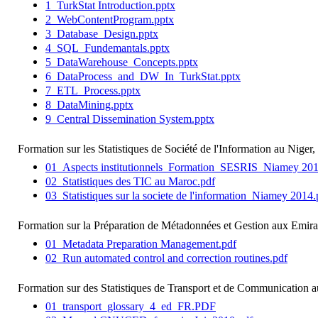
1_TurkStat Introduction.pptx
2_WebContentProgram.pptx
3_Database_Design.pptx
4_SQL_Fundemantals.pptx
5_DataWarehouse_Concepts.pptx
6_DataProcess_and_DW_In_TurkStat.pptx
7_ETL_Process.pptx
8_DataMining.pptx
9_Central Dissemination System.pptx
Formation sur les Statistiques de Société de l'Information au Niger,
01_Aspects institutionnels_Formation_SESRIS_Niamey 201
02_Statistiques des TIC au Maroc.pdf
03_Statistiques sur la societe de l'information_Niamey 2014.
Formation sur la Préparation de Métadonnées et Gestion aux Emira
01_Metadata Preparation Management.pdf
02_Run automated control and correction routines.pdf
Formation sur des Statistiques de Transport et de Communication 
01_transport_glossary_4_ed_FR.PDF