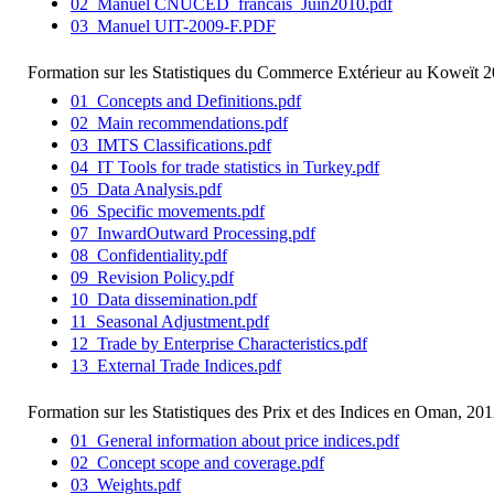
02_Manuel CNUCED_francais_Juin2010.pdf
03_Manuel UIT-2009-F.PDF
Formation sur les Statistiques du Commerce Extérieur au Koweït 2
01_Concepts and Definitions.pdf
02_Main recommendations.pdf
03_IMTS Classifications.pdf
04_IT Tools for trade statistics in Turkey.pdf
05_Data Analysis.pdf
06_Specific movements.pdf
07_InwardOutward Processing.pdf
08_Confidentiality.pdf
09_Revision Policy.pdf
10_Data dissemination.pdf
11_Seasonal Adjustment.pdf
12_Trade by Enterprise Characteristics.pdf
13_External Trade Indices.pdf
Formation sur les Statistiques des Prix et des Indices en Oman, 201
01_General information about price indices.pdf
02_Concept scope and coverage.pdf
03_Weights.pdf