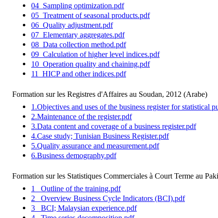
04_Sampling optimization.pdf
05_Treatment of seasonal products.pdf
06_Quality adjustment.pdf
07_Elementary aggregates.pdf
08_Data collection method.pdf
09_Calculation of higher level indices.pdf
10_Operation quality and chaining.pdf
11_HICP and other indices.pdf
Formation sur les Registres d'Affaires au Soudan, 2012 (Arabe)
1.Objectives and uses of the business register for statistical 
2.Maintenance of the register.pdf
3.Data content and coverage of a business register.pdf
4.Case study; Tunisian Business Register.pdf
5.Quality assurance and measurement.pdf
6.Business demography.pdf
Formation sur les Statistiques Commerciales à Court Terme au Paki
1_ Outline of the training.pdf
2_ Overview Business Cycle Indicators (BCI).pdf
3_ BCI; Malaysian experience.pdf
4_ Time series decomposition.pdf