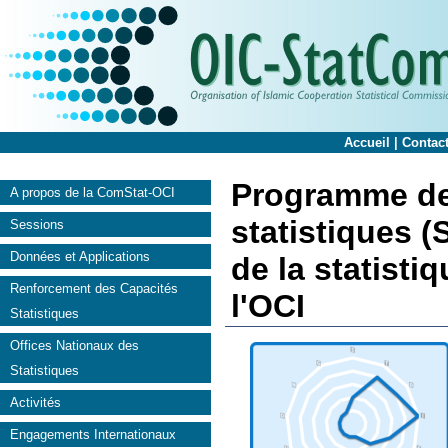
Accueil
|
Contac
Programme de
A propos de la ComStat-OCI
statistiques (
Sessions
Données et Applications
de la statist
Renforcement des Capacités
l'OCI
Statistiques
Offices Nationaux des
Statistiques
Activités
Engagements Internationaux