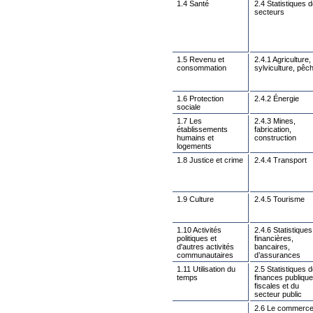
1.4 Santé
2.4 Statistiques 
secteurs
1.5 Revenu et
2.4.1 Agriculture,
consommation
sylviculture, pêc
1.6 Protection
2.4.2 Énergie
sociale
1.7 Les
2.4.3 Mines,
établissements
fabrication,
humains et
construction
logements
1.8 Justice et crime
2.4.4 Transport
1.9 Culture
2.4.5 Tourisme
1.10 Activités
2.4.6 Statistiques
politiques et
financières,
d'autres activités
bancaires,
communautaires
d’assurances
1.11 Utilisation du
2.5 Statistiques 
temps
finances publique
fiscales et du
secteur public
2.6 Le commerc