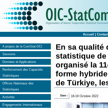
Accueil
|
Contac
En sa qualité
A propos de la ComStat-OCI
statistique de
Sessions
Données et Applications
organisé la 1
Renforcement des Capacités
forme hybride
Statistiques
de Türkiye, le
Offices Nationaux des
Statistiques
Date :
18-19 Octobre 2022
Activités
Engagements Internationaux