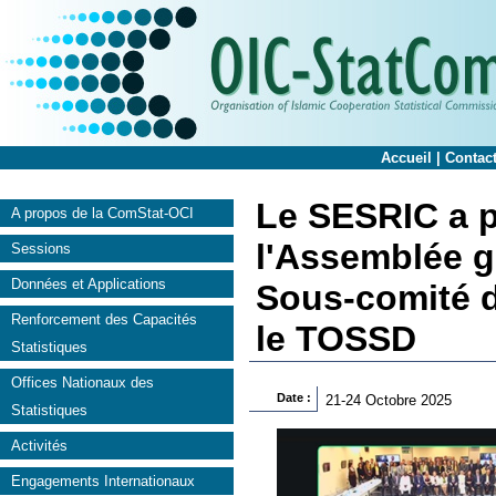
Accueil
|
Contac
Le SESRIC a p
A propos de la ComStat-OCI
l'Assemblée g
Sessions
Données et Applications
Sous-comité d
Renforcement des Capacités
le TOSSD
Statistiques
Offices Nationaux des
Date :
21-24 Octobre 2025
Statistiques
Activités
Engagements Internationaux