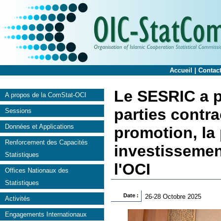
Accueil
|
Contac
Le SESRIC a p
A propos de la ComStat-OCI
parties contra
Sessions
Données et Applications
promotion, la 
Renforcement des Capacités
investissemen
Statistiques
l'OCI
Offices Nationaux des
Statistiques
Date :
26-28 Octobre 2025
Activités
Engagements Internationaux